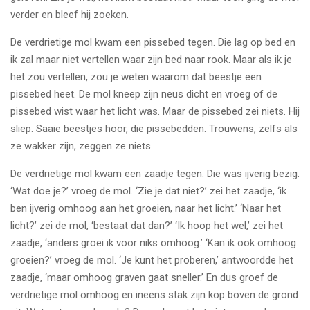
verder en bleef hij zoeken.
De verdrietige mol kwam een pissebed tegen. Die lag op bed en
ik zal maar niet vertellen waar zijn bed naar rook. Maar als ik je
het zou vertellen, zou je weten waarom dat beestje een
pissebed heet. De mol kneep zijn neus dicht en vroeg of de
pissebed wist waar het licht was. Maar de pissebed zei niets. Hij
sliep. Saaie beestjes hoor, die pissebedden. Trouwens, zelfs als
ze wakker zijn, zeggen ze niets.
De verdrietige mol kwam een zaadje tegen. Die was ijverig bezig.
‘Wat doe je?’ vroeg de mol. ‘Zie je dat niet?’ zei het zaadje, ‘ik
ben ijverig omhoog aan het groeien, naar het licht.’ ‘Naar het
licht?’ zei de mol, ‘bestaat dat dan?’ ‘Ik hoop het wel,’ zei het
zaadje, ‘anders groei ik voor niks omhoog.’ ‘Kan ik ook omhoog
groeien?’ vroeg de mol. ‘Je kunt het proberen,’ antwoordde het
zaadje, ‘maar omhoog graven gaat sneller.’ En dus groef de
verdrietige mol omhoog en ineens stak zijn kop boven de grond