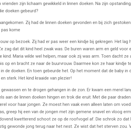
rienden zijn lichaam gewikkeld in linnen doeken. Na zijn opstanding,
t die doeken gebeurd?
 aangekomen. Zij had de linnen doeken gevonden en bij zich gestoke
n pas kome
rouw op bezoek. Zij had er pas weer een kindje bij gekregen. Het lag hee
. Ze zag dat dit kind heel zwak was. De buren waren arm en geld voo
ine kind. Maria wilde wel helpen, maar ook zij was arm. Toen dacht ze 
uis op en bracht ze naar de buurvrouw. Daarmee kon ze haar kindje 
d in de doeken. En toen gebeurde het. Op het moment dat de baby in
en sterk. Het kind kraaide van plezier!
n gewassen en te drogen gehangen in de zon. Er kwam een merel lan
ls aan de linnen doeken hingen en trok die eruit. Met die paar draden
rel voor haar jongen. Ze moest hen vaak even alleen laten om voed
s, greep hij een van de jongen met zijn gemene snavel en vloog er
vend kwetterend schoot ze op de roofvogel af. Die schrok zo dat hij 
tig gewonde jong terug naar het nest. Ze wist dat het sterven zou. Vo