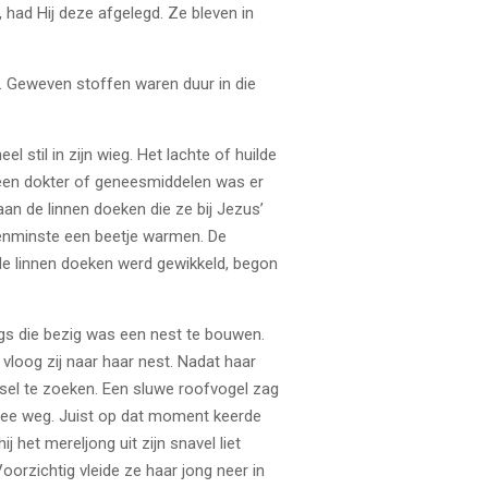
 had Hij deze afgelegd. Ze bleven in
n. Geweven stoffen waren duur in die
l stil in zijn wieg. Het lachte of huilde
r een dokter of geneesmiddelen was er
aan de linnen doeken die ze bij Jezus’
tenminste een beetje warmen. De
 de linnen doeken werd gewikkeld, begon
gs die bezig was een nest te bouwen.
 vloog zij naar haar nest. Nadat haar
sel te zoeken. Een sluwe roofvogel zag
mee weg. Juist op dat moment keerde
het mereljong uit zijn snavel liet
orzichtig vleide ze haar jong neer in