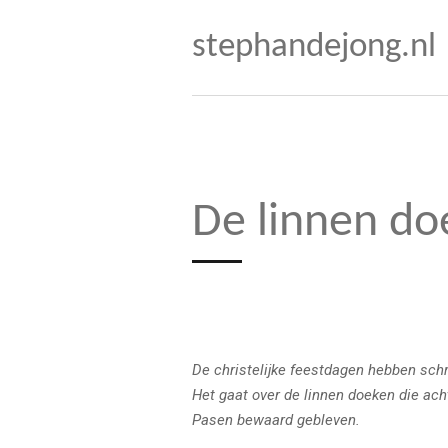
Ga
stephandejong.nl
direct
naar
de
hoofdinhoud
De linnen do
De christelijke feestdagen hebben schri
Het gaat over de linnen doeken die ach
Pasen bewaard gebleven.