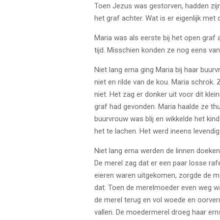
Toen Jezus was gestorven, hadden zijn v
het graf achter. Wat is er eigenlijk me
Maria was als eerste bij het open graf
tijd. Misschien konden ze nog eens va
Niet lang erna ging Maria bij haar buurv
niet en rilde van de kou. Maria schrok
niet. Het zag er donker uit voor dit kle
graf had gevonden. Maria haalde ze th
buurvrouw was blij en wikkelde het kin
het te lachen. Het werd ineens levendig 
Niet lang erna werden de linnen doeke
De merel zag dat er een paar losse rafe
eieren waren uitgekomen, zorgde de me
dat. Toen de merelmoeder even weg wa
de merel terug en vol woede en oorverdo
vallen. De moedermerel droeg haar erns