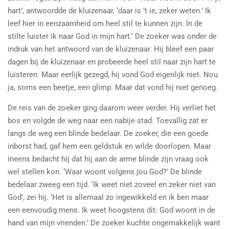
hart’, antwoordde de kluizenaar, ‘daar is ’t ie, zeker weten.’ Ik
leef hier in eenzaamheid om heel stil te kunnen zijn. In de
stilte luister ik naar God in mijn hart.’ De zoeker was onder de
indruk van het antwoord van de kluizenaar. Hij bleef een paar
dagen bij de kluizenaar en probeerde heel stil naar zijn hart te
luisteren. Maar eerlijk gezegd, hij vond God eigenlijk niet. Nou
ja, soms een beetje, een glimp. Maar dat vond hij niet genoeg.
De reis van de zoeker ging daarom weer verder. Hij verliet het
bos en volgde de weg naar een nabije stad. Toevallig zat er
langs de weg een blinde bedelaar. De zoeker, die een goede
inborst had, gaf hem een geldstuk en wilde doorlopen. Maar
ineens bedacht hij dat hij aan de arme blinde zijn vraag ook
wel stellen kon. ‘Waar woont volgens jou God?’ De blinde
bedelaar zweeg een tijd. ‘Ik weet niet zoveel en zeker niet van
God’, zei hij. ‘Het is allemaal zo ingewikkeld en ik ben maar
een eenvoudig mens. Ik weet hoogstens dit: God woont in de
hand van mijn vrienden.’ De zoeker kuchte ongemakkelijk want