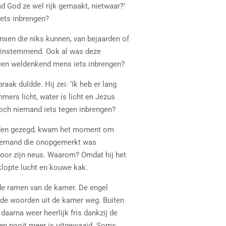
 God ze wel rijk gemaakt, nietwaar?’
ets inbrengen?
sen die niks kunnen, van bejaarden of
er instemmend. Ook al was deze
geen weldenkend mens iets inbrengen?
aak duldde. Hij zei: ‘Ik heb er lang
mers licht, water is licht en Jezus
toch niemand iets tegen inbrengen?
hadden gezegd, kwam het moment om
. Iemand die onopgemerkt was
 voor zijn neus. Waarom? Omdat hij het
klopte lucht en kouwe kak.
de ramen van de kamer. De engel
ende woorden uit de kamer weg. Buiten
aarna weer heerlijk fris dankzij de
ien nooit meer is uitgewaaid. Soms