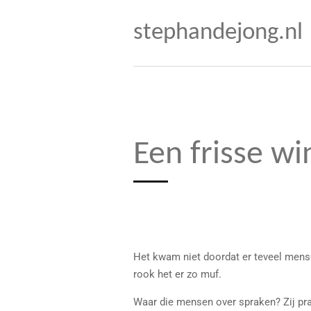
Ga
stephandejong.nl
direct
naar
de
hoofdinhoud
Een frisse w
Het kwam niet doordat er teveel mens
rook het er zo muf.
Waar die mensen over spraken? Zij praa