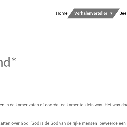
Home
Verhalenverteller
Bee
ind*
en in de kamer zaten of doordat de kamer te klein was. Het was do
tten over God. ‘God is de God van de rijke mensen’, beweerde een de