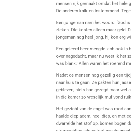
mensen rijk gemaakt omdat het hele g
De anderen knikten instemmend. Tegen
Een jongeman nam het woord: ‘God is 
zieken. Die kosten alleen maar geld. 
jongeman nog heel jong, hij kon erg w
Een geleerd heer mengde zich ook in het
over nagedacht, maar nu weet ik het ze
was blank.’ Allen waren het roerend m
Nadat de mensen nog gezellig een tij
naar huis te gaan. Ze pakten hun jass
gebleven, niets had gezegd maar wel al
in die kamer zo vreselijk muf vond ru
Het gezicht van de engel was rood aa
haalde diep adem, heel diep, en met e
dwarrelde het stof op, bomen bogen doo
stormachtige ademstoot van de engel. 