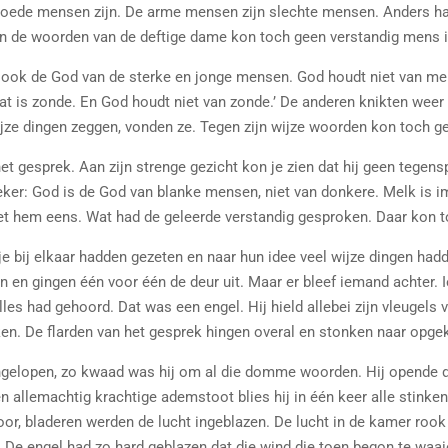
oede mensen zijn. De arme mensen zijn slechte mensen. Anders had
 de woorden van de deftige dame kon toch geen verstandig mens i
ook de God van de sterke en jonge mensen. God houdt niet van men
Dat is zonde. En God houdt niet van zonde.’ De anderen knikten we
ijze dingen zeggen, vonden ze. Tegen zijn wijze woorden kon toch 
 gesprek. Aan zijn strenge gezicht kon je zien dat hij geen tegenspr
ker: God is de God van blanke mensen, niet van donkere. Melk is im
et hem eens. Wat had de geleerde verstandig gesproken. Daar kon 
dje bij elkaar hadden gezeten en naar hun idee veel wijze dingen 
en en gingen één voor één de deur uit. Maar er bleef iemand achter
les had gehoord. Dat was een engel. Hij hield allebei zijn vleugels
iken. De flarden van het gesprek hingen overal en stonken naar opge
ngelopen, zo kwaad was hij om al die domme woorden. Hij opende 
en allemachtig krachtige ademstoot blies hij in één keer alle stink
r, bladeren werden de lucht ingeblazen. De lucht in de kamer rook d
De engel had zo hard geblazen dat die wind die toen begon te waa