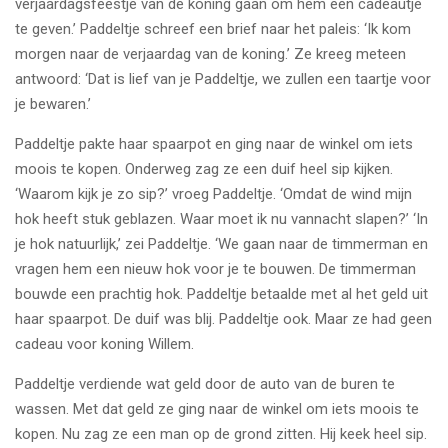
verjaardagsfeestje van de koning gaan om hem een cadeautje
te geven.’ Paddeltje schreef een brief naar het paleis: ‘Ik kom
morgen naar de verjaardag van de koning.’ Ze kreeg meteen
antwoord: ‘Dat is lief van je Paddeltje, we zullen een taartje voor
je bewaren.’
Paddeltje pakte haar spaarpot en ging naar de winkel om iets
moois te kopen. Onderweg zag ze een duif heel sip kijken.
‘Waarom kijk je zo sip?’ vroeg Paddeltje. ‘Omdat de wind mijn
hok heeft stuk geblazen. Waar moet ik nu vannacht slapen?’ ‘In
je hok natuurlijk,’ zei Paddeltje. ‘We gaan naar de timmerman en
vragen hem een nieuw hok voor je te bouwen. De timmerman
bouwde een prachtig hok. Paddeltje betaalde met al het geld uit
haar spaarpot. De duif was blij. Paddeltje ook. Maar ze had geen
cadeau voor koning Willem.
Paddeltje verdiende wat geld door de auto van de buren te
wassen. Met dat geld ze ging naar de winkel om iets moois te
kopen. Nu zag ze een man op de grond zitten. Hij keek heel sip.