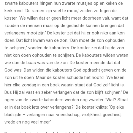
zwarte kabouters hingen hun zwarte mutsjes op en keken de
kerk rond. ‘De ramen zijn veel te mooi,’ zeiden ze tegen de
koster. ‘We willen dat er geen licht meer doorheen valt, want dat
zouden de mensen maar op de gedachte kunnen brengen dat
verlangens mooi zijn.’ De koster zei dat hij er ook niks aan kon
doen. Dat licht kwam van de zon. ‘Dan moet de zon ophouden
te schijnen,’ vonden de kabouters. De koster zei dat hij de zon
niet kon doen ophouden te schijnen. De kabouters wilden weten
wie dan de baas was van de zon. De koster meende dat dat
God was. Dan wilden die kabouters God opdracht geven om de
zon uit te doen. Maar de koster schudde het hoofd: ‘We lezen
hier elke zondag in een boek waarin staat dat God zelf licht is.
Dus Hij zal vast en zeker verlangen dat de zon blijft schijnen.’ De
ogen van de zwarte kabouters werden nog zwarter. ‘Wat? Staat
er in dat boek iets over verlangens?’ De koster knikte: ‘Op elke
bladzijde – verlangen naar vriendschap, vrolijkheid, goedheid,
vrede en nog veel meer.’