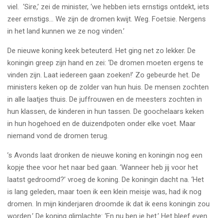
viel. ‘Sire,’ zei de minister, ‘we hebben iets ernstigs ontdekt, iets
zeer ernstigs… We zijn de dromen kwijt. Weg. Foetsie. Nergens
in het land kunnen we ze nog vinden.’
De nieuwe koning keek beteuterd. Het ging net zo lekker. De
koningin greep zijn hand en zei: ‘De dromen moeten ergens te
vinden zijn. Laat iedereen gaan zoeken!’ Zo gebeurde het. De
ministers keken op de zolder van hun huis. De mensen zochten
in alle laatjes thuis. De juffrouwen en de meesters zochten in
hun klassen, de kinderen in hun tassen. De goochelaars keken
in hun hogehoed en de duizendpoten onder elke voet. Maar
niemand vond de dromen terug.
’s Avonds laat dronken de nieuwe koning en koningin nog een
kopje thee voor het naar bed gaan. ‘Wanneer heb jij voor het
laatst gedroomd?’ vroeg de koning. De koningin dacht na. ‘Het
is lang geleden, maar toen ik een klein meisje was, had ik nog
dromen. In mijn kinderjaren droomde ik dat ik eens koningin zou
worden.’ De koning glimlachte: ‘En nu ben je het.’ Het bleef even