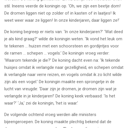
stil. Ineens veerde de koningin op. ‘Oh, we zijn een beetje dom!
De dromen liggen niet op zolder of in kasten of in laatjes! Ik
weet weer waar ze liggen! In onze kinderjaren, daar liggen ze!’
De koning begreep er niets van: ‘In onze kinderjaren?’ ‘Wat deed
je als kind graag?’ wilde de koningin weten. ‘Ik vond het leuk om
te tekenen … huizen met een schoorsteen en gordijntjes voor
de ramen … schepen … vogels.’ De koningin vroeg verder:
‘Waarom tekende je die?’ De koning dacht even na: ‘Ik tekende
huisjes omdat ik verlangde naar gezelligheid, en schepen omdat
ik verlangde naar verre reizen, en vogels omdat ik zo licht wilde
zijn als een vogel.’ De koningin maakte een sprongetje in de
lucht van vreugde: ‘Daar zijn je dromen, je dromen zijn wat je
verlangde in je kinderjaren!’ De koning keek verbaasd: ‘Is het
waar?’ ‘Ja,’ zei de koningin, ‘het is waar.’
De volgende ochtend vroeg werden alle ministers
bijeengeroepen. De koning maakte plechtig bekend dat de