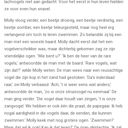
lachvogels niet aan gedacht. Voor het eerst in hun leven hielden
ze voor even hun snavel.
Molly vloog verder, een beetje droevig, een beetje verdrietig, een
beetje somber, een beetje teleurgesteld, maar nog heel erg
verlangend om toch te leren zwemmen. Zo belandde zij bij een
man met een woeste baard. Molly dacht eerst dat het een
vogelverschrikker was, maar dichterbij gekomen zag ze zijn
vriendelijke ogen. ‘Wie bent u?’ ‘Ik ben de heer van de rare
vogels,’ antwoordde de man met de baard. ‘Rare vogels, wat
zijn dat?’ wilde Molly weten. De man wees naar een reusachtige
vogel die zijn kop in het zand had gestoken. ‘Da’s inderdaad
raar,’ zei Molly verbaasd. ‘Ach, ’t is weer eens wat anders,’
antwoordde de man, ‘zo is onze struisvogel nu eenmaal.’ De
man ging verder: ‘Die vogel daar houdt van zingen, ’t is onze
zangvogel. We hebben er ook één die praat, de papegaai. Ik heb
nogal aardigheid in die vogels daar, de eenden, die kunnen
zwemmen.’ Molly keek met nog grotere ogen. ‘Zwemmen?
Maar dat wil ik ook! Kan ik dat leren?’ De man glimlachte: ‘Ik zal