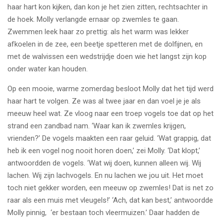
haar hart kon kijken, dan kon je het zien zitten, rechtsachter in
de hoek. Molly verlangde ernaar op zwemles te gaan.
Zwemmen leek haar zo prettig: als het warm was lekker
afkoelen in de zee, een beetje spetteren met de dolfijnen, en
met de walvissen een wedstrijdje doen wie het langst zijn kop
onder water kan houden.
Op een mooie, warme zomerdag besloot Molly dat het tijd werd
haar hart te volgen. Ze was al twee jaar en dan voel je je als
meeuw heel wat. Ze vloog naar een troep vogels toe dat op het
strand een zandbad nam. ‘Waar kan ik zwemles krijgen,
vrienden?’ De vogels maakten een raar geluid. ‘Wat grappig, dat
heb ik een vogel nog nooit horen doen,’ zei Molly. ‘Dat klopt,’
antwoordden de vogels. ‘Wat wij doen, kunnen alleen wij. Wij
lachen. Wij zijn lachvogels. En nu lachen we jou uit. Het moet
toch niet gekker worden, een meeuw op zwemles! Dat is net zo
raar als een muis met vleugels!’ ‘Ach, dat kan best,’ antwoordde
Molly pinnig, ‘er bestaan toch vleermuizen.’ Daar hadden de