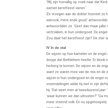
‘Wij zijn toevallig op zoek naar dat K
samen kerstfeest vieren.’
Ze vroegen aan de dokter hoeveel ze h
wierook, mirre ende goud,’ antwoordde hi
antwoordden ze. ‘Geef dan maar jullie 
vertrokken, in hun ondergoed. De engel 
Zou daar het kerstfeest zijn? De ster 
IV In de stal
De wijzen op hun kamelen en de engel ac
dorpje dat Bethlehem heette. Er klonk n
herberg te komen. De wijzen en de eng
want ze waren moe van de reis en de e
wijzen in hun ondergoed en de engel v
vreemdelingen wilde hij niet in zijn deft
hij. ‘Dat weet men al tweeduizend jaar.’ 
‘waar kunnen we dan uitrusten?’ ‘Ga maa
meer vreemd volk. En nu opgehoepeld, wa