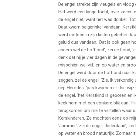
De engel strekte zijn vleugels en vloog d
Het werd een lange tocht, over zeeën e
de engel niet, want het was donker. Tot
Daar kwam belgerinkel vandaan. Kerstkl
werd meteen in zijn kuiten gebeten doo
geluid dus vandaan. ‘Dat is ook geen hof
anders wel de hofhond’, zei de hond, ‘
denk dat hij je vier dagen in de gevang
misschien wel vijf, en op water en broo
De engel werd door de hofhond naar ko
zeggen, zei de engel: ‘Zie, ik verkondig
riep Herodes, ‘pas kwamen er drie wijzen
de engel, ‘het Kerstkind is geboren en 
keek hem met een donkere blik aan: ‘Hier
terugkomen om me te vertellen waar dat
Kerskinderen. Ze mochten eens op mijn 
‘Jammer’, zei de engel. ‘Inderdaad’, z
op water en brood natuurlijk. Zomaar z