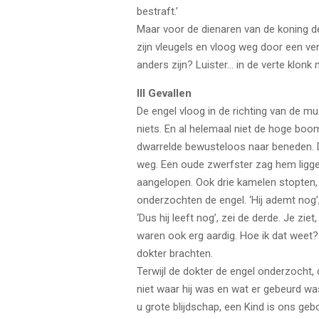
bestraft.’
Maar voor de dienaren van de koning de
zijn vleugels en vloog weg door een ven
anders zijn? Luister… in de verte klonk
III Gevallen
De engel vloog in de richting van de mu
niets. En al helemaal niet de hoge bo
dwarrelde bewusteloos naar beneden. D
weg. Een oude zwerfster zag hem ligge
aangelopen. Ook drie kamelen stopten, 
onderzochten de engel. ‘Hij ademt nog’, 
‘Dus hij leeft nog’, zei de derde. Je zi
waren ook erg aardig. Hoe ik dat weet
dokter brachten.
Terwijl de dokter de engel onderzocht, 
niet waar hij was en wat er gebeurd was
u grote blijdschap, een Kind is ons geb