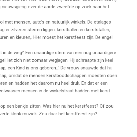
 nieuwsgierig over de aarde zweefde op zoek naar het
ol met mensen, auto’s en natuurlijk winkels. De etalages
 er zilveren sterren liggen, kerstballen en kerststallen,
ren en kleuren,. Hier moest het kerstfeest zijn. De engel
staat in de weg!’ Een onaardige stem van een nog onaardigere
el liet zich niet zomaar wegjagen. Hij schraapte zijn keel
dschap, een Kind is ons geboren…’ De vrouw snauwde dat hij
chap, omdat de mensen kerstboodschappen moesten doen.
ieren en hadden het daarom nu heel druk. En dat er een
volwassen mensen in de winkelstraat hadden met kerst
 op een bankje zitten. Was hier nu het kerstfeest? Of zou
 verte klonk muziek. Zou daar het kerstfeest zijn?