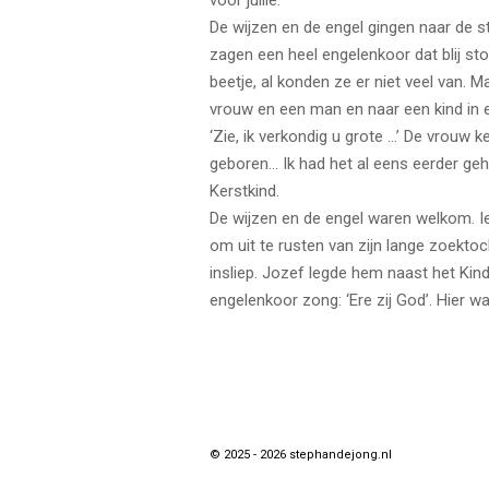
voor jullie.’
De wijzen en de engel gingen naar de 
zagen een heel engelenkoor dat blij st
beetje, al konden ze er niet veel van. 
vrouw en een man en naar een kind in e
‘Zie, ik verkondig u grote …’ De vrouw k
geboren… Ik had het al eens eerder gehoo
Kerstkind.
De wijzen en de engel waren welkom. I
om uit te rusten van zijn lange zoektoch
insliep. Jozef legde hem naast het Kind
engelenkoor zong: ‘Ere zij God’. Hier w
© 2025 - 2026 stephandejong.nl