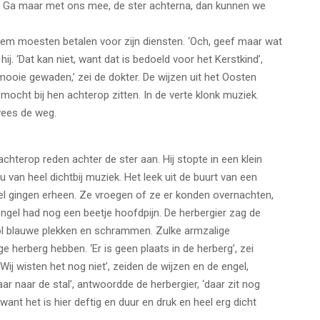
ind. Ga maar met ons mee, de ster achterna, dan kunnen we
em moesten betalen voor zijn diensten. ‘Och, geef maar wat
j. ‘Dat kan niet, want dat is bedoeld voor het Kerstkind’,
mooie gewaden,’ zei de dokter. De wijzen uit het Oosten
mocht bij hen achterop zitten. In de verte klonk muziek.
wees de weg.
hterop reden achter de ster aan. Hij stopte in een klein
u van heel dichtbij muziek. Het leek uit de buurt van een
el gingen erheen. Ze vroegen of ze er konden overnachten,
ngel had nog een beetje hoofdpijn. De herbergier zag de
ol blauwe plekken en schrammen. Zulke armzalige
ige herberg hebben. ‘Er is geen plaats in de herberg’, zei
‘Wij wisten het nog niet’, zeiden de wijzen en de engel,
r naar de stal’, antwoordde de herbergier, ‘daar zit nog
nt het is hier deftig en duur en druk en heel erg dicht