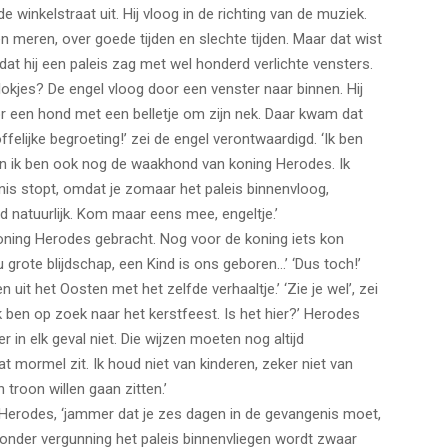
e winkelstraat uit. Hij vloog in de richting van de muziek.
n meren, over goede tijden en slechte tijden. Maar dat wist
dat hij een paleis zag met wel honderd verlichte vensters.
okjes? De engel vloog door een venster naar binnen. Hij
r een hond met een belletje om zijn nek. Daar kwam dat
felijke begroeting!’ zei de engel verontwaardigd. ‘Ik ben
en ik ben ook nog de waakhond van koning Herodes. Ik
enis stopt, omdat je zomaar het paleis binnenvloog,
d natuurlijk. Kom maar eens mee, engeltje.’
ning Herodes gebracht. Nog voor de koning iets kon
 u grote blijdschap, een Kind is ons geboren…’ ‘Dus toch!’
 uit het Oosten met het zelfde verhaaltje.’ ‘Zie je wel’, zei
ik ben op zoek naar het kerstfeest. Is het hier?’ Herodes
 in elk geval niet. Die wijzen moeten nog altijd
 mormel zit. Ik houd niet van kinderen, zeker niet van
troon willen gaan zitten.’
ei Herodes, ‘jammer dat je zes dagen in de gevangenis moet,
onder vergunning het paleis binnenvliegen wordt zwaar