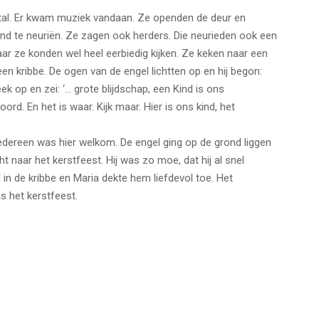
stal. Er kwam muziek vandaan. Ze openden de deur en
ond te neuriën. Ze zagen ook herders. Die neurieden ook een
Maar ze konden wel heel eerbiedig kijken. Ze keken naar een
en kribbe. De ogen van de engel lichtten op en hij begon:
eek op en zei: ‘… grote blijdschap, een Kind is ons
rd. En het is waar. Kijk maar. Hier is ons kind, het
edereen was hier welkom. De engel ging op de grond liggen
t naar het kerstfeest. Hij was zo moe, dat hij al snel
 in de kribbe en Maria dekte hem liefdevol toe. Het
as het kerstfeest.
TOP