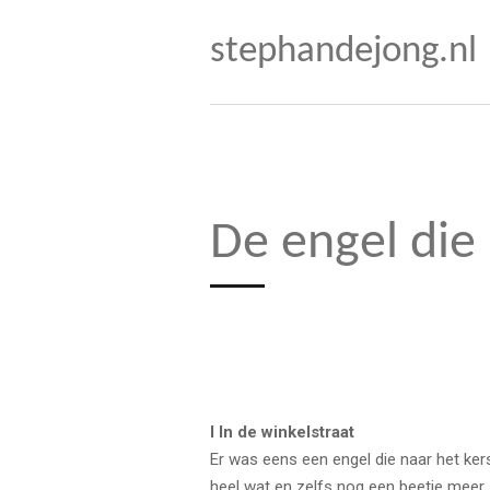
Ga
stephandejong.nl
direct
naar
de
hoofdinhoud
De engel die
I In de winkelstraat
Er was eens een engel die naar het kers
heel wat en zelfs nog een beetje meer. M