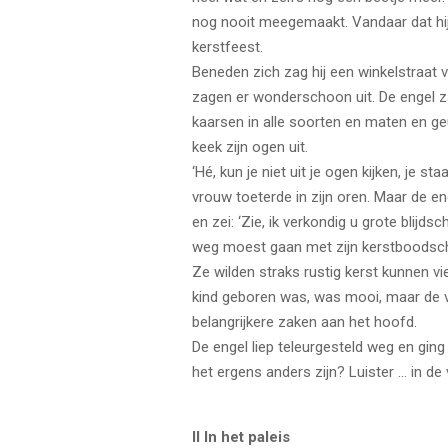
nog nooit meegemaakt. Vandaar dat hij
kerstfeest.
Beneden zich zag hij een winkelstraat v
zagen er wonderschoon uit. De engel zag
kaarsen in alle soorten en maten en geu
keek zijn ogen uit.
‘Hé, kun je niet uit je ogen kijken, je 
vrouw toeterde in zijn oren. Maar de eng
en zei: ‘Zie, ik verkondig u grote blij
weg moest gaan met zijn kerstboods
Ze wilden straks rustig kerst kunnen v
kind geboren was, was mooi, maar de 
belangrijkere zaken aan het hoofd.
De engel liep teleurgesteld weg en ging
het ergens anders zijn? Luister … in de
II In het paleis