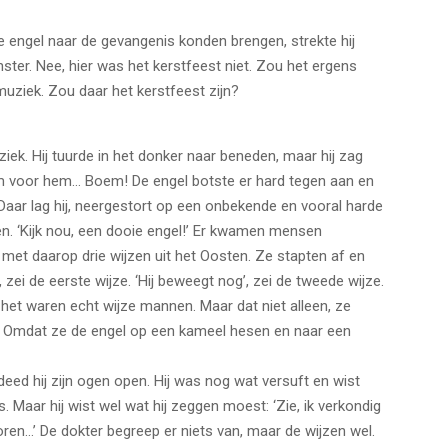
 engel naar de gevangenis konden brengen, strekte hij
ster. Nee, hier was het kerstfeest niet. Zou het ergens
 muziek. Zou daar het kerstfeest zijn?
ziek. Hij tuurde in het donker naar beneden, maar hij zag
om voor hem… Boem! De engel botste er hard tegen aan en
aar lag hij, neergestort op een onbekende en vooral harde
n. ‘Kijk nou, een dooie engel!’ Er kwamen mensen
met daarop drie wijzen uit het Oosten. Ze stapten af en
zei de eerste wijze. ‘Hij beweegt nog’, zei de tweede wijze.
et, het waren echt wijze mannen. Maar dat niet alleen, ze
? Omdat ze de engel op een kameel hesen en naar een
deed hij zijn ogen open. Hij was nog wat versuft en wist
. Maar hij wist wel wat hij zeggen moest: ‘Zie, ik verkondig
oren…’ De dokter begreep er niets van, maar de wijzen wel.